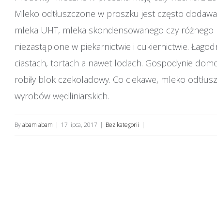
Mleko odtłuszczone w proszku jest często dodaw
mleka UHT, mleka skondensowanego czy różnego r
niezastąpione w piekarnictwie i cukiernictwie. Ł
ciastach, tortach a nawet lodach. Gospodynie domo
robiły blok czekoladowy. Co ciekawe, mleko odtłu
wyrobów wędliniarskich.
By
abam abam
|
17 lipca, 2017
|
Bez kategorii
|