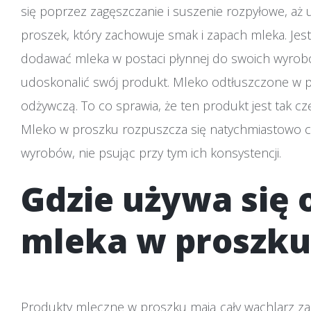
się poprzez zagęszczanie i suszenie rozpyłowe, aż
proszek, który zachowuje smak i zapach mleka. Jes
dodawać mleka w postaci płynnej do swoich wyrobó
udoskonalić swój produkt. Mleko odtłuszczone w p
odżywczą. To co sprawia, że ten produkt jest tak c
Mleko w proszku rozpuszcza się natychmiastowo co 
wyrobów, nie psując przy tym ich konsystencji.
Gdzie używa się
mleka w proszku
Produkty mleczne w proszku mają cały wachlarz zas