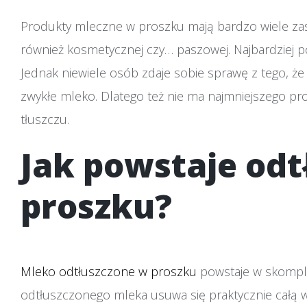
Produkty mleczne w proszku mają bardzo wiele zast
również kosmetycznej czy… paszowej. Najbardziej p
Jednak niewiele osób zdaje sobie sprawę z tego, 
zwykłe mleko. Dlatego też nie ma najmniejszego p
tłuszczu.
Jak powstaje od
proszku?
Mleko odtłuszczone w proszku
powstaje w skompli
odtłuszczonego mleka usuwa się praktycznie całą wo