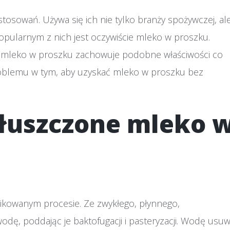
osowań. Używa się ich nie tylko branży spożywczej, al
opularnym z nich jest oczywiście mleko w proszku.
że mleko w proszku zachowuje podobne właściwości co
roblemu w tym, aby uzyskać mleko w proszku bez
tłuszczone mleko 
kowanym procesie. Ze zwykłego, płynnego,
dę, poddając je baktofugacji i pasteryzacji. Wodę usu