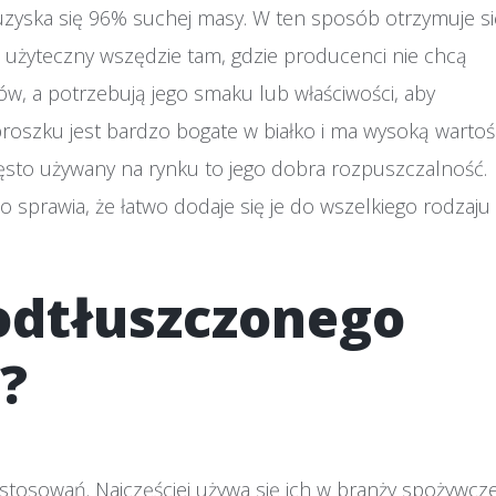
 uzyska się 96% suchej masy. W ten sposób otrzymuje si
t użyteczny wszędzie tam, gdzie producenci nie chcą
w, a potrzebują jego smaku lub właściwości, aby
roszku jest bardzo bogate w białko i ma wysoką wartoś
zęsto używany na rynku to jego dobra rozpuszczalność.
sprawia, że łatwo dodaje się je do wszelkiego rodzaju
 odtłuszczonego
?
tosowań. Najczęściej używa się ich w branży spożywcze