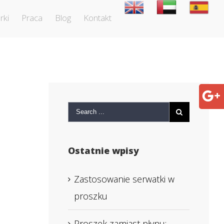
rki
Praca
Blog
Kontakt
Ostatnie wpisy
Zastosowanie serwatki w
proszku
Proszek zamiast płynu: