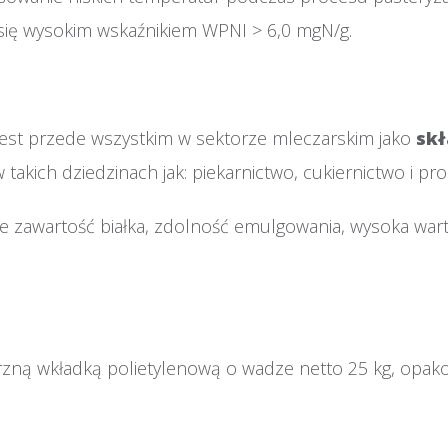
się wysokim wskaźnikiem WPNI > 6,0 mgN/g.
est przede wszystkim w sektorze mleczarskim jako
skł
w takich dziedzinach jak: piekarnictwo, cukiernictwo i pro
e zawartość białka, zdolność emulgowania, wysoka war
ą wkładką polietylenową o wadze netto 25 kg, opakowa