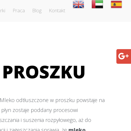
rki
Praca
Blog
Kontakt
 PROSZKU
 Mleko odtłuszczone w proszku powstaje na
w płyn zostaje poddany procesowi
ęszczania i suszenia rozpyłowego, aż do
i i zagęszczania sprawia, że
mleko