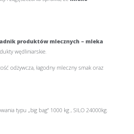
adnik produktów mlecznych
– mleka
dukty wędliniarskie.
tość odżywcza, łagodny mleczny smak oraz
nia typu „big bag” 1000 kg , SILO 24000kg.