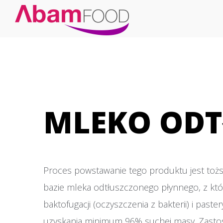
MLEKO ODT
Proces powstawanie tego produktu jest toż
bazie mleka odtłuszczonego płynnego, z któ
baktofugacji (oczyszczenia z bakterii) i pas
uzyskania minimum 96% suchej masy. Zastoso