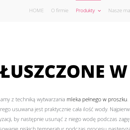
HOME
O firmie
Produkty
Nasze ma
ŁUSZCZONE W
samy z techniką wytwarzania
mleka pełnego w proszku
.
rego usuwana jest praktycznie cała ilość wody. Najpier
teryzacji, by następnie usunąć z niego wodę podczas zag
wanie niskich temperatur podczas procesu pasteryzacj