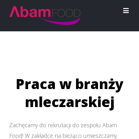
Praca w branży
mleczarskiej
Zachęcamy do rekrutacji do zespołu Abam
Food! W zakładce na bieżąco umieszczamy