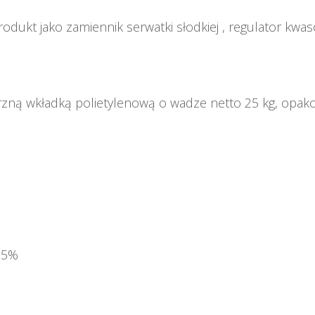
odukt jako zamiennik serwatki słodkiej , regulator kwas
wanie:
ą wkładką polietylenową o wadze netto 25 kg, opakowa
 75%