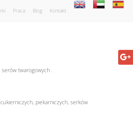
rki
Praca
Blog
Kontakt
i serów twarogowych .
ukierniczych, piekarniczych, serków