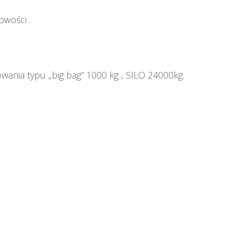
owości .
nia typu „big bag” 1000 kg , SILO 24000kg.