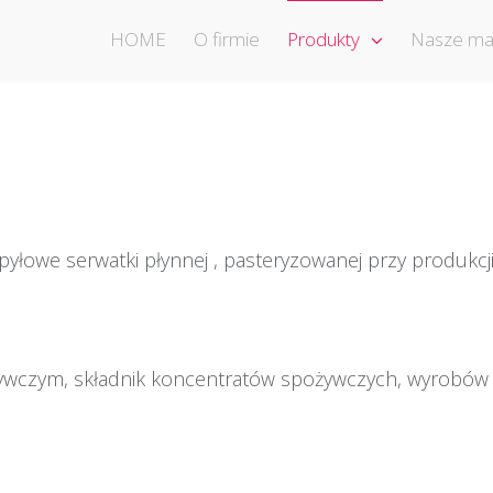
HOME
O firmie
Produkty
Nasze ma
łowe serwatki płynnej , pasteryzowanej przy produkcj
wczym, składnik koncentratów spożywczych, wyrobów c