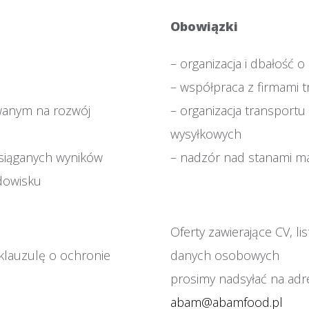
Obowiązki
– organizacja i dbałość o
– współpraca z firmami 
wanym na rozwój
– organizacja transport
wysyłkowych
siąganych wyników
– nadzór nad stanami 
dowisku
Oferty zawierające CV, l
 klauzulę o ochronie
danych osobowych
prosimy nadsyłać na adr
abam@abamfood.pl