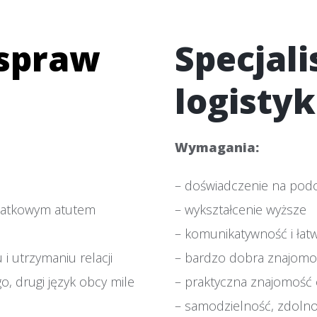
 spraw
Specjal
logistyk
Wymagania:
– doświadczenie na po
odatkowym atutem
– wykształcenie wyższe
– komunikatywność i łat
i utrzymaniu relacji
– bardzo dobra znajomoś
o, drugi język obcy mile
– praktyczna znajomość
– samodzielność, zdolno