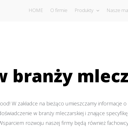
HOME
O firmie
Produkty
Nasze ma
w branży mlecz
ood! W zakładce na bieżąco umieszczamy informacje o 
oświadczenie w branży mleczarskiej i znające specyfik
 Wsparciem rozwoju naszej firmy będą również fachowcy