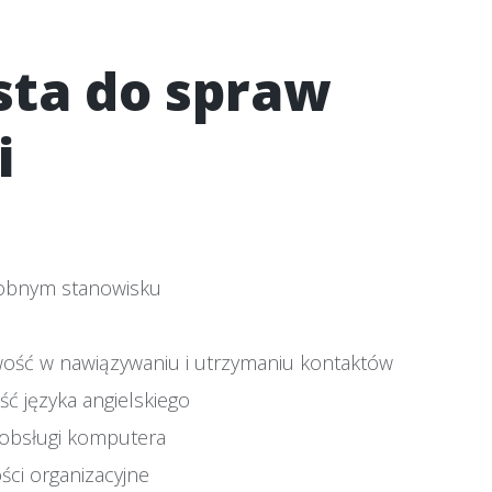
ista do spraw
i
dobnym stanowisku
wość w nawiązywaniu i utrzymaniu kontaktów
ć języka angielskiego
 obsługi komputera
ści organizacyjne