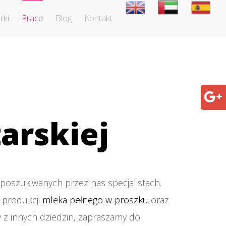
rki
Praca
Blog
Kontakt
arskiej
poszukiwanych przez nas specjalistach.
ę produkcji
mleka pełnego w proszku
oraz
 z innych dziedzin, zapraszamy do