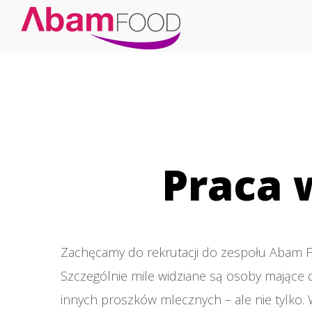
Praca 
Zachęcamy do rekrutacji do zespołu Abam F
Szczególnie mile widziane są osoby mające d
innych proszków mlecznych – ale nie tylko.