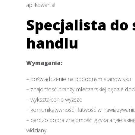
aplikowania!
Specjalista do
handlu
Wymagania:
– doświadczenie na podobnym stanowisku
– znajomość branży mleczarskiej będzie d
– wykształcenie wyższe
– komunikatywność i łatwość w nawiązywaniu 
– bardzo dobra znajomość języka angielskieg
widziany