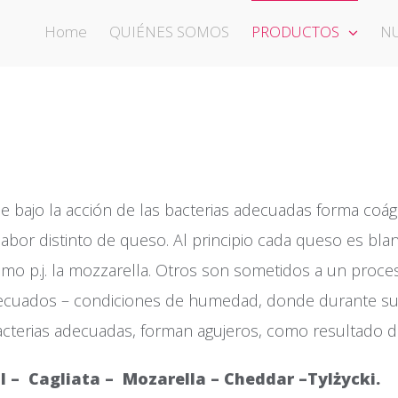
Home
QUIÉNES SOMOS
PRODUCTOS
N
ue bajo la acción de las bacterias adecuadas forma coág
 sabor distinto de queso. Al principio cada queso es b
 p.j. la mozzarella. Otros son sometidos a un proces
ecuados – condiciones de humedad, donde durante su m
acterias adecuadas, forman agujeros, como resultado d
l –
Cagliata –
Mozarella – Cheddar –Tylżycki.